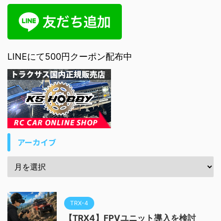
LINEにて500円クーポン配布中
アーカイブ
TRX-4
【TRX4】FPVユニット導入を検討