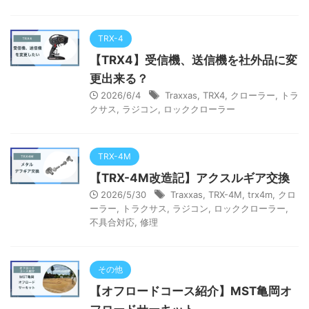
TRX-4
【TRX4】受信機、送信機を社外品に変
更出来る？
2026/6/4
Traxxas
,
TRX4
,
クローラー
,
トラ
クサス
,
ラジコン
,
ロッククローラー
TRX-4M
【TRX-4M改造記】アクスルギア交換
2026/5/30
Traxxas
,
TRX-4M
,
trx4m
,
クロ
ーラー
,
トラクサス
,
ラジコン
,
ロッククローラー
,
不具合対応
,
修理
その他
【オフロードコース紹介】MST亀岡オ