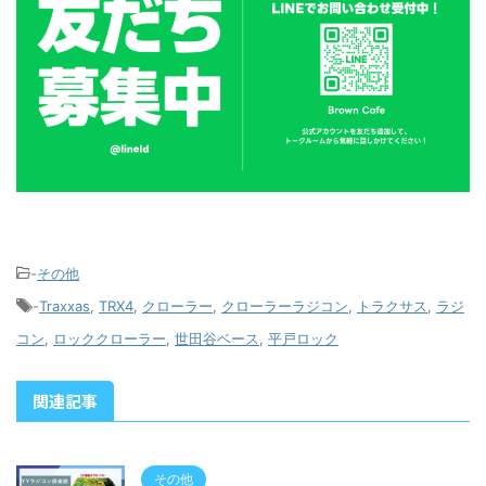
-
その他
-
Traxxas
,
TRX4
,
クローラー
,
クローラーラジコン
,
トラクサス
,
ラジ
コン
,
ロッククローラー
,
世田谷ベース
,
平戸ロック
関連記事
その他