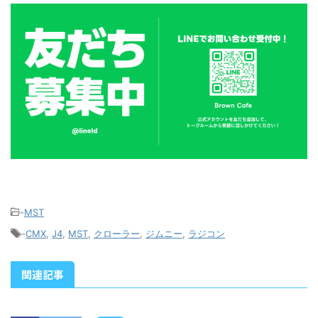
-
MST
-
CMX
,
J4
,
MST
,
クローラー
,
ジムニー
,
ラジコン
関連記事