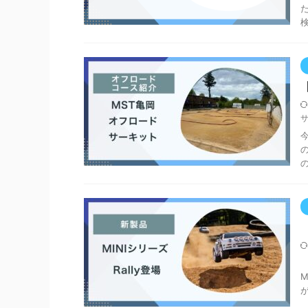
【
T
が