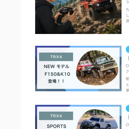
【
朝
単