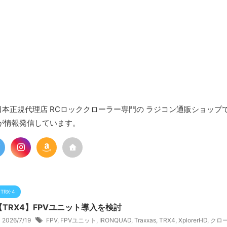
xas日本正規代理店 RCロッククローラー専門の ラジコン通販ショップ
が情報発信しています。
TRX-4
【TRX4】FPVユニット導入を検討
2026/7/19
FPV
,
FPVユニット
,
IRONQUAD
,
Traxxas
,
TRX4
,
XplorerHD
,
クロ