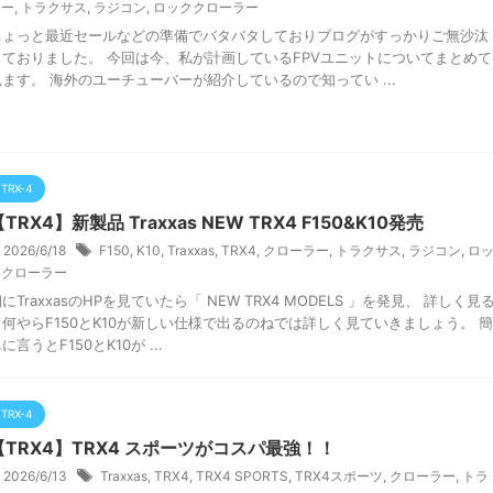
ラー
,
トラクサス
,
ラジコン
,
ロッククローラー
ちょっと最近セールなどの準備でバタバタしておりブログがすっかりご無沙汰
しておりました。 今回は今、私が計画しているFPVユニットについてまとめて
見ます。 海外のユーチューバーが紹介しているので知ってい ...
TRX-4
TRX4】新製品 Traxxas NEW TRX4 F150&K10発売
2026/6/18
F150
,
K10
,
Traxxas
,
TRX4
,
クローラー
,
トラクサス
,
ラジコン
,
ロ
ククローラー
にTraxxasのHPを見ていたら「 NEW TRX4 MODELS 」を発見、 詳しく見
と何やらF150とK10が新しい仕様で出るのねでは詳しく見ていきましょう。 簡
に言うとF150とK10が ...
TRX-4
【TRX4】TRX4 スポーツがコスパ最強！！
2026/6/13
Traxxas
,
TRX4
,
TRX4 SPORTS
,
TRX4スポーツ
,
クローラー
,
トラ