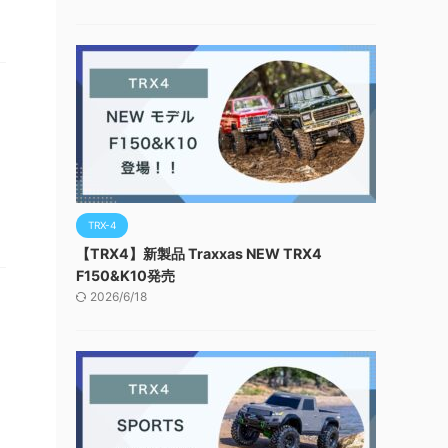
TRX-4
【TRX4】新製品 Traxxas NEW TRX4
F150&K10発売
2026/6/18
。