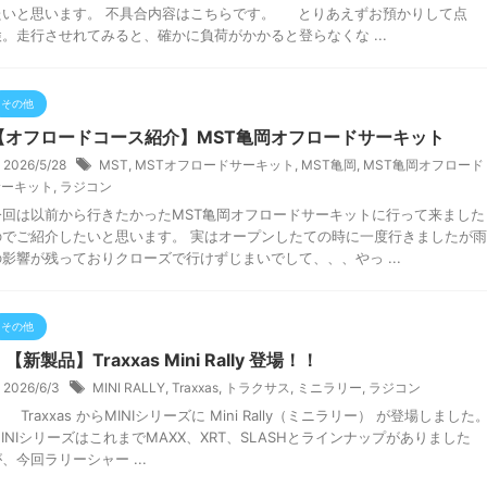
たいと思います。 不具合内容はこちらです。 とりあえずお預かりして点
検。走行させれてみると、確かに負荷がかかると登らなくな ...
その他
【オフロードコース紹介】MST亀岡オフロードサーキット
2026/5/28
MST
,
MSTオフロードサーキット
,
MST亀岡
,
MST亀岡オフロード
サーキット
,
ラジコン
今回は以前から行きたかったMST亀岡オフロードサーキットに行って来ました
のでご紹介したいと思います。 実はオープンしたての時に一度行きましたが雨
の影響が残っておりクローズで行けずじまいでして、、、やっ ...
その他
新製品】Traxxas Mini Rally 登場！！
2026/6/3
MINI RALLY
,
Traxxas
,
トラクサス
,
ミニラリー
,
ラジコン
raxxas からMINIシリーズに Mini Rally（ミニラリー） が登場しました
MINIシリーズはこれまでMAXX、XRT、SLASHとラインナップがありました
、今回ラリーシャー ...