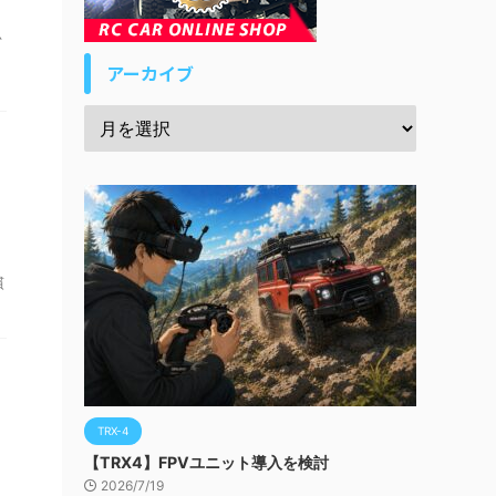
思
アーカイブ
。
慣
TRX-4
【TRX4】FPVユニット導入を検討
2026/7/19
し