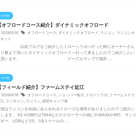
その他
【オフロードコース紹介】ダイナミックオフロード
2026/5/16
オフロードコース
,
ダイナミックオフロード
,
ラジコン
,
ラジコンサ
ーキット
以前ブログをご紹介したドローンラボへ行った時にオーナーさん
より教えて頂いたダイナミックオフロードへ行って来ましたのでご紹介したい
と思います。 グーグルマップで場所 ...
その他
【フィールド紹介】ファームステイ近江
2026/5/16
オフロードコース
,
ショッパー桜川
,
ドローンラボ
,
ファームステイ
近江
,
ラジキャン
,
ラジコン
,
貸切キャンプ場
今回はラジコンを自由に走らせれるクローズな場所がありましたのでご紹介い
します。 KS HOBBYはTRX4などのクローラーの他にX-MAXXやXRT、サン
ギー、UDRなど1/5、1/8スケールの ...