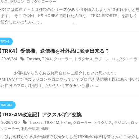
クサス
,
ラジコン
,
ロッククローラー
TRX4には現在７～１０種類のシリーズがあり何を購入しようか悩まれるかと
ます。 そこで今回、KS HOBBYで隠れた人気な「TRX4 SPORTS」を詳しく
ご紹介したいと思います。 ...
TRX-4
【TRX4】受信機、送信機を社外品に変更出来る？
2026/6/4
Traxxas
,
TRX4
,
クローラー
,
トラクサス
,
ラジコン
,
ロッククローラ
ー
お客様から良くあるお問合せをご紹介したいと思います
TAMITAなどで他のラジコンを既にやっていてプロポも受信機も既にあり使い
れた自分のプロポを使用したいという方が多いと思い ...
TRX-4M
【TRX-4M改造記】アクスルギア交換
2026/5/30
Traxxas
,
TRX-4M
,
trx4m
,
クローラー
,
トラクサス
,
ラジコン
,
ロッ
ククローラー
,
不具合対応
,
修理
今回はお客様から不具合修理でお預かりしたTRX4Mの事例を皆さんにご紹介