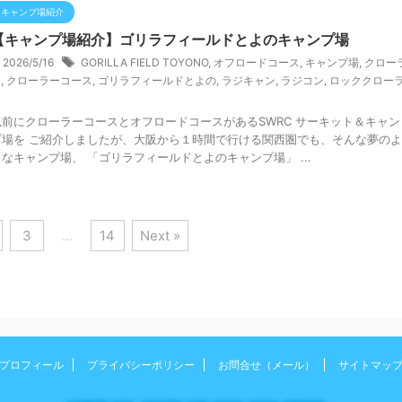
キャンブ場紹介
【キャンプ場紹介】ゴリラフィールドとよのキャンプ場
2026/5/16
GORILLA FIELD TOYONO
,
オフロードコース
,
キャンプ場
,
クロー
ー
,
クローラーコース
,
ゴリラフィールドとよの
,
ラジキャン
,
ラジコン
,
ロッククロー
ー
以前にクローラーコースとオフロードコースがあるSWRC サーキット＆キャン
プ場を ご紹介しましたが、大阪から１時間で行ける関西圏でも、そんな夢のよ
うなキャンプ場、 「ゴリラフィールドとよのキャンプ場」 ...
3
…
14
Next »
プロフィール
プライバシーポリシー
お問合せ（メール）
サイトマッ