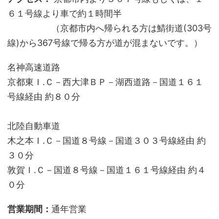
６１号線より車で約１時間半
（京都市内へ帰られる方は鯖街道(303号
線)から367号線で帰る方が道が混まないです。）
名神高速道路
京都東Ｉ.Ｃ－西大津ＢＰ－湖西道路－国道１６１
号線経由 約８０分
北陸自動車道
木之本Ｉ.Ｃ－国道８号線－国道３０３号線経由 約
３０分
敦賀Ｉ.Ｃ－国道８号線－国道１６１号線経由 約４
０分
営業期間：
通年営業