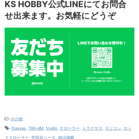
K
S HOBBY公式LINEにてお問合
せ出来ます。お気軽にどうぞ
-
その他
-
Traxxas
,
TRX-4M
,
trx4m
,
クローラー
,
トラクサス
,
ラジコン
,
ロッ
ククローラー
,
世田谷ベース
,
雑誌掲載