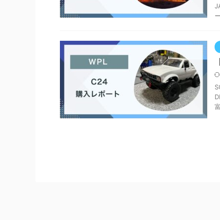
ー
D
富