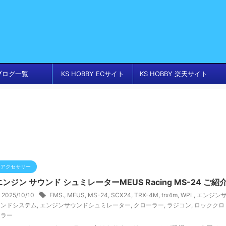
ブログ一覧
KS HOBBY ECサイト
KS HOBBY 楽天サイト
アクセサリー
エンジン サウンド シュミレーターMEUS Racing MS-24 ご紹
2025/10/10
FMS.
,
MEUS
,
MS-24
,
SCX24
,
TRX-4M
,
trx4m
,
WPL
,
エンジン
ウンドシステム
,
エンジンサウンドシュミレーター
,
クローラー
,
ラジコン
,
ロッククロ
ーラー