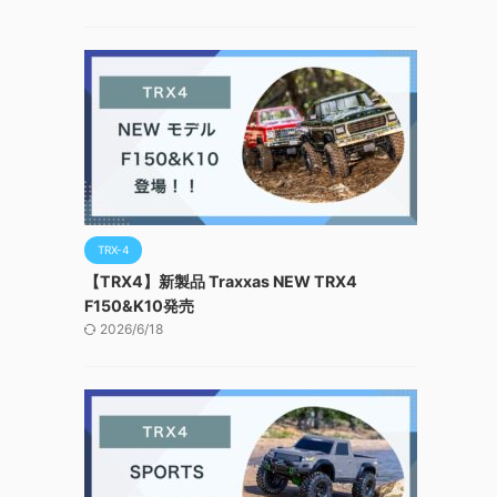
TRX-4
【TRX4】新製品 Traxxas NEW TRX4
F150&K10発売
2026/6/18