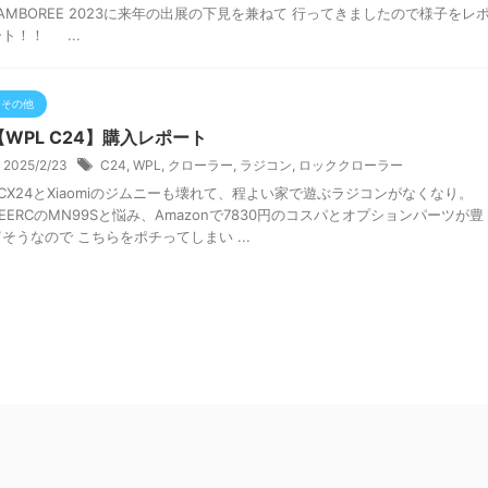
JAMBOREE 2023に来年の出展の下見を兼ねて 行ってきましたので様子をレ
ト！！ ...
その他
【WPL C24】購入レポート
2025/2/23
C24
,
WPL
,
クローラー
,
ラジコン
,
ロッククローラー
SCX24とXiaomiのジムニーも壊れて、程よい家で遊ぶラジコンがなくなり。
EERCのMN99Sと悩み、Amazonで7830円のコスパとオプションパーツが豊
そうなので こちらをポチってしまい ...