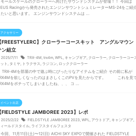
スモールスケールのクローラーへ向けたサウンドシステムが登場！！ 今回は
MEUS Racingから発売されたエンジンサウントシュミレーターMS-24をご紹
したいと思います。 エンジンサウンドシステムは ...
アクセサリー
【FREESTYLERC】クローラーコースキット アングルマウン
テン組立
2025/7/11
TRX-4M
,
trx4m
,
WPL
,
キャンプギア
,
クローラー
,
クローラーコー
キット
,
タミヤ
,
トラクサス
,
ラジコン
,
ロッククローラー
TRX-4Mを部屋の中で遊ぶ時にぴったりなアイテムをご紹介 その前に私が
TRX4Mを欲しくなったのはまさしくこのPVを見たからです。 これを見
RX4Mをポチってしまいましたね、、、 コ ...
イベント出店
FIELDSTYLE JAMBOREE 2023】レポ
2025/2/22
FIELDSTYLE JAMBOREE 2023
,
WPL
,
アウトドア
,
キャンプギア
,
フィールドスタイル
,
ライフスタイルフェスタ
回、11月11日(土)〜12(日) AICHI SKY EXPOで開催された FIELDSTYLE