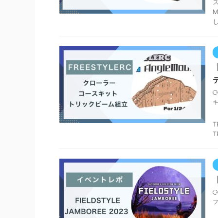
T
【
今