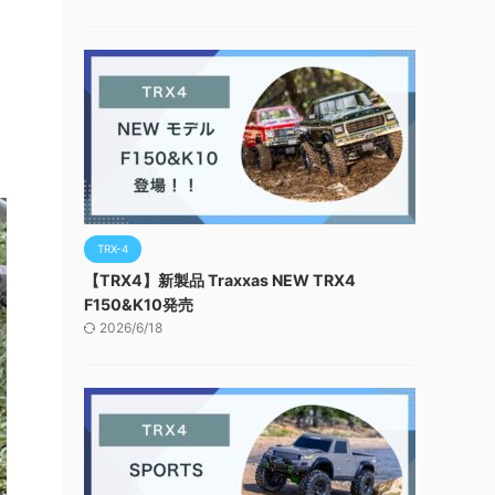
TRX-4
【TRX4】新製品 Traxxas NEW TRX4
F150&K10発売
2026/6/18