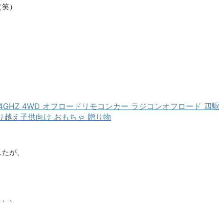
（笑）
.4GHZ 4WD オフロードリモコンカー ラジコンオフロード 四
り越え子供向け おもちゃ 贈り物
したが、
。
、、、