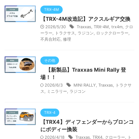
TRX-4M
【TRX-4M改造記】アクスルギア交換
2026/5/30
Traxxas
,
TRX-4M
,
trx4m
,
クロ
ーラー
,
トラクサス
,
ラジコン
,
ロッククローラー
,
不具合対応
,
修理
その他
【新製品】Traxxas Mini Rally 登
場！！
2026/6/3
MINI RALLY
,
Traxxas
,
トラクサ
ス
,
ミニラリー
,
ラジコン
TRX-4
【TRX4】ディフェンダーからブロンコ
にボディー換装
2026/4/18
Traxxas
,
TRX4
,
クローラー
,
ト