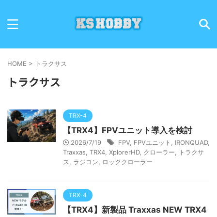
HOME
>
トラクサス
トラクサス
TRX-4
【TRX4】FPVユニット導入を検討
2026/7/19
FPV
,
FPVユニット
,
IRONQUAD
,
Traxxas
,
TRX4
,
XplorerHD
,
クローラー
,
トラクサ
ス
,
ラジコン
,
ロッククローラー
TRX-4
【TRX4】新製品 Traxxas NEW TRX4