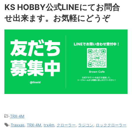
KS HOBBY公式LINEにてお問合
せ出来ます。お気軽にどうぞ
-
TRX-4M
-
Traxxas
,
TRX-4M
,
trx4m
,
クローラー
,
ラジコン
,
ロッククローラー