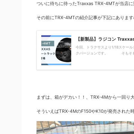
ついに待ちに待ったTraxxas TRX-4MTが
その前にTRX-4MTの紹介記事が下記にありま
【新製品】ラジコン Traxx
今回、トラクサスより1/18スケール
クバージョンです。 そもそもモンス
まずは、箱がデカい！！、TRX-4Mから一回り
そういえばTRX-4MのF150やK10が発売さ