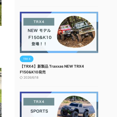
TRX-4
【TRX4】新製品 Traxxas NEW TRX4
F150&K10発売
2026/6/18