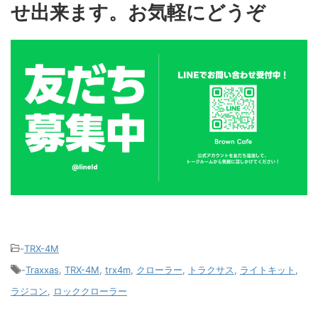
せ出来ます。お気軽にどうぞ
-
TRX-4M
-
Traxxas
,
TRX-4M
,
trx4m
,
クローラー
,
トラクサス
,
ライトキット
,
ラジコン
,
ロッククローラー