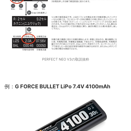
PERFECT NEO V3の取説抜粋
例：
G FORCE BULLET LiPo 7.4V 4100mAh